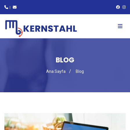
Toggl
BLOG
Ana Sayfa
Blog